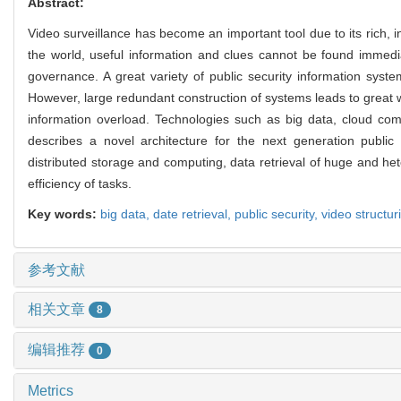
Abstract:
Video surveillance has become an important tool due to its rich, i
the world, useful information and clues cannot be found immedia
governance. A great variety of public security information syste
However, large redundant construction of systems leads to great 
information overload. Technologies such as big data, cloud comp
describes a novel architecture for the next generation public
distributed storage and computing, data retrieval of huge and he
efficiency of tasks.
Key words:
big data,
date retrieval,
public security,
video structur
参考文献
相关文章
8
编辑推荐
0
Metrics