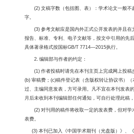
(2)
文稿字数（包括图、表）：学术论文一般不
字。
(3)
参考文献应是国内外正式公开发表的并且在
报告、标准、专利、电子文献等，按文中引用的先
具体著录格式按国标
GB/T 7714—2015
执行。
2.
编辑部与作者的约定：
(1)
作者投稿时请先在本刊主页上完成网上投稿
(b)
审稿费
；
(c)稿件登记表
（含版权转让协议书）（
过、主编同意发表，方可录用。凡不宜在本刊发表
月后未收到本刊编辑部任何通知，可自行处理此稿
(2)
对刊用的稿件将收取一定的发表费，但对学
表费。
(3)
本刊已加入《中国学术期刊（光盘版）》、