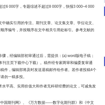
超过
6 000
字，专题综述不超过
8 000
字，快报
3 000~4 000
文中确实引用的专注、期刊文章、论文集文章、学位论文、
后顺序编号，并按顺序在文中相关引用处标引。参考文献的
步骤，经编辑部初审通过后，需提供：
(a)
word版电子稿；
本刊主页下载中心下载）。稿件经专家两审和编委复审通
的稿件，编辑部将及时发送退稿邮件给作者。若作者投稿
4
个
，请勿一稿多投。
术水平高、实用价值大和作者无科研经费的论文，可减免发
《中国期刊网》、《万方数据
——
数字化期刊群》和《中文