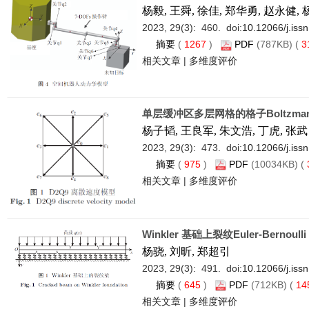
杨毅, 王舜, 徐佳, 郑华勇, 赵永健, 
2023, 29(3): 460. doi:
10.12066/j.iss
摘要
(
1267
)
PDF
(787KB) (
3
相关文章
|
多维度评价
单层缓冲区多层网格的格子Boltzma
杨子韬, 王良军, 朱文浩, 丁虎, 张武
2023, 29(3): 473. doi:
10.12066/j.iss
摘要
(
975
)
PDF
(10034KB) (
相关文章
|
多维度评价
Winkler 基础上裂纹Euler-Bernou
杨骁, 刘昕, 郑超引
2023, 29(3): 491. doi:
10.12066/j.iss
摘要
(
645
)
PDF
(712KB) (
14
相关文章
|
多维度评价