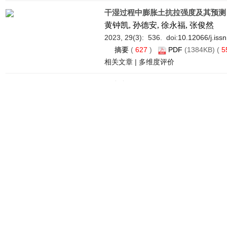
干湿过程中膨胀土抗拉强度及其预测
黄钟凯, 孙德安, 徐永福, 张俊然
2023, 29(3): 536. doi:
10.12066/j.iss
摘要
(
627
)
PDF
(1384KB) (
5
相关文章
|
多维度评价
小应变硬化土本构模型在FLAC3D 
汤道飞, 王长虹
2023, 29(3): 549. doi:
10.12066/j.iss
摘要
(
1840
)
PDF
(14139KB) 
相关文章
|
多维度评价
一种基于新型起始原料的巨豆三烯酮
沈 杰, 梁德民, 沙云菲, 李 健
2023, 29(3): 562. doi:
10.12066/j.iss
摘要
(
1101
)
PDF
(306KB) (
9