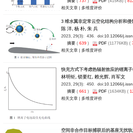
摘要
(
737
)
PDF
(415KB) (
81
相关文章
|
多维度评价
3 维水翼非定常云空化结构分析和侵
陈 洋, 杨 朴, 朱 兵
2023, 29(3): 436. doi:
10.12066/j.iss
摘要
(
639
)
PDF
(11776KB) (
相关文章
|
多维度评价
快充方式下考虑热辐射效应的锂离子
林明钜, 锁要红, 赖光辉, 肖军文
2023, 29(3): 450. doi:
10.12066/j.iss
摘要
(
661
)
PDF
(1634KB) (
1
相关文章
|
多维度评价
空间非合作目标捕获后的基座无扰轨