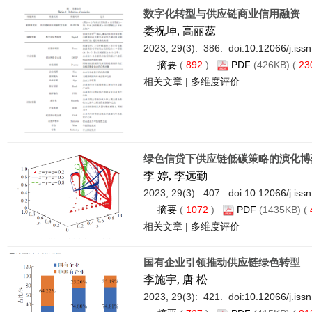
数字化转型与供应链商业信用融资
娄祝坤, 高丽蕊
2023, 29(3): 386. doi:
10.12066/j.iss
摘要
(
892
)
PDF
(426KB) (
23
相关文章
|
多维度评价
绿色信贷下供应链低碳策略的演化博
李 婷, 李远勤
2023, 29(3): 407. doi:
10.12066/j.iss
摘要
(
1072
)
PDF
(1435KB) (
相关文章
|
多维度评价
国有企业引领推动供应链绿色转型
李施宇, 唐 松
2023, 29(3): 421. doi:
10.12066/j.iss