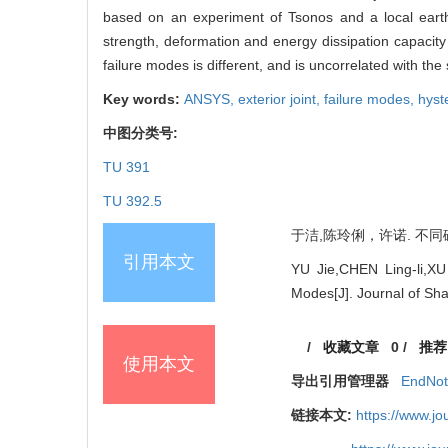
based on an experiment of Tsonos and a local eart
strength, deformation and energy dissipation capacity 
failure modes is different, and is uncorrelated with the
Key words:
ANSYS,
exterior joint,
failure modes,
hyst
中图分类号:
TU 391
TU 392.5
于洁,陈玲俐，许诺. 不同破坏
引用本文
YU Jie,CHEN Ling-li,XU
Modes[J]. Journal of Sh
/
收藏文章
0
/
推荐
使用本文
导出引用管理器
EndNo
链接本文:
https://www.j