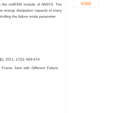
回顶部
ng the civilFEM module of ANSYS. The
he energy dissipation capacity of every
ntrolling the failure mode parameter.
 17(5): 669-674.
rame Joint with Different Failure