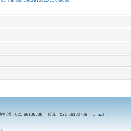
urnal.shu.edu.cn/CN/Y2011/V17/I5/669
21-66135508 传真：021-66132736 E-mail：
4