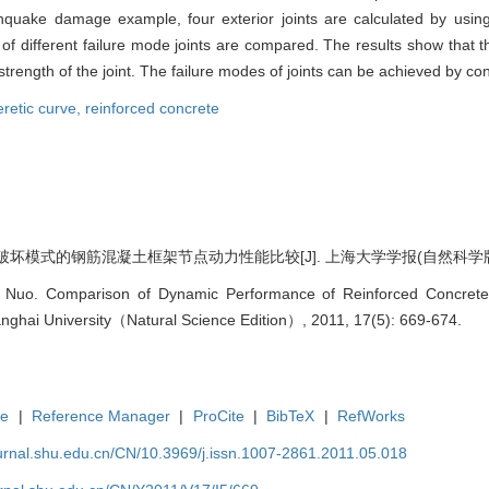
hquake damage example, four exterior joints are calculated by usi
of different failure mode joints are compared. The results show that t
 strength of the joint. The failure modes of joints can be achieved by co
eretic curve,
reinforced concrete
模式的钢筋混凝土框架节点动力性能比较[J]. 上海大学学报(自然科学版), 2011,
 Nuo. Comparison of Dynamic Performance of Reinforced Concrete F
anghai University（Natural Science Edition）, 2011, 17(5): 669-674.
te
|
Reference Manager
|
ProCite
|
BibTeX
|
RefWorks
ournal.shu.edu.cn/CN/10.3969/j.issn.1007-2861.2011.05.018