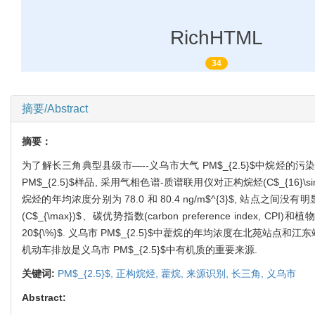
RichHTML
34
摘要/Abstract
摘要：
为了解长三角典型县级市—--义乌市大气 PM$_{2.5}$中烷烃的污染特
PM$_{2.5}$样品, 采用气相色谱-质谱联用仪对正构烷烃(C$_{16}\sim
烷烃的年均浓度分别为 78.0 和 80.4 ng/m$^{3}$, 站
(C$_{\max})$、碳优势指数(carbon preference inde
20${\%}$. 义乌市 PM$_{2.5}$中藿烷的年均浓度在北苑站点和
机动车排放是义乌市 PM$_{2.5}$中有机质的重要来源.
关键词:
PM$_{2.5}$,
正构烷烃,
藿烷,
来源识别,
长三角,
义乌市
Abstract: