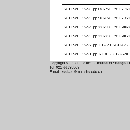
2011 Vol.17 No.6 pp.691-798 2011-12-
2011 Vol.17 No.5 pp.581-690 2011-10-
2011 Vol.17 No.4 pp.331-580 2011-08-
2011 Vol.17 No.3 pp.221-330 2011-06-
2011 Vol.17 No.2 pp.111-220 2011-04-3
2011 Vol.17 No.1 pp.1-110 2011-02-28
Copyright © Editorial office of Journal of Shangha
Tel: 021-66135508
E-mail: xuebao@mail.shu.edu.cn