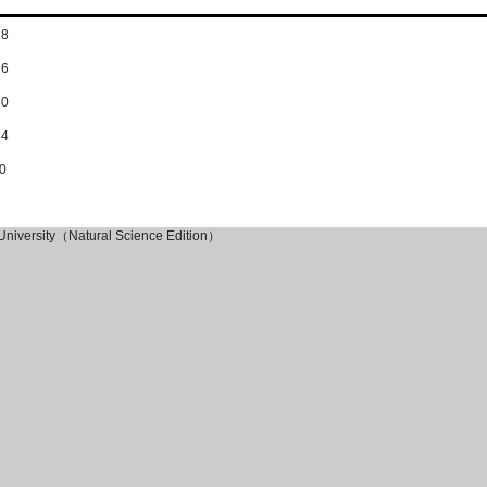
28
26
30
24
0
i University（Natural Science Edition）