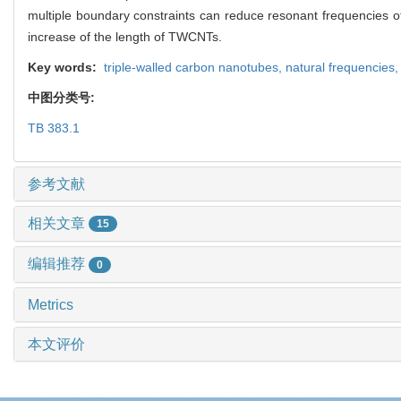
multiple boundary constraints can reduce resonant frequencies of
increase of the length of TWCNTs.
Key words:
triple-walled carbon nanotubes,
natural frequencies
中图分类号:
TB 383.1
参考文献
相关文章
15
编辑推荐
0
Metrics
本文评价