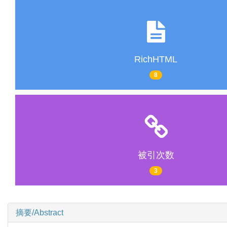
RichHTML
8
被引次数
3
摘要/Abstract