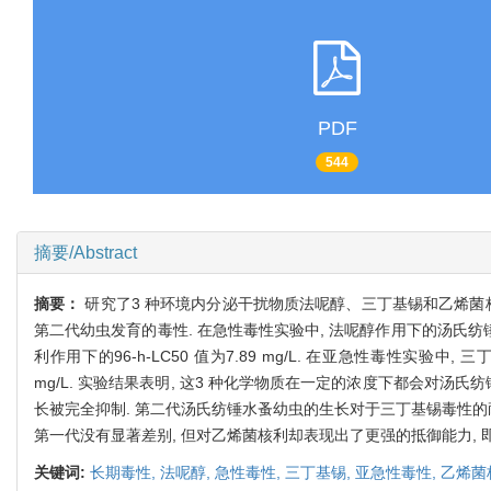
PDF
544
摘要/Abstract
摘要：
研究了3 种环境内分泌干扰物质法呢醇、三丁基锡和乙烯菌核利对
第二代幼虫发育的毒性. 在急性毒性实验中, 法呢醇作用下的汤氏纺锤水蚤48-h-
利作用下的96-h-LC50 值为7.89 mg/L. 在亚急性毒性实验中, 三
mg/L. 实验结果表明, 这3 种化学物质在一定的浓度下都会对汤
长被完全抑制. 第二代汤氏纺锤水蚤幼虫的生长对于三丁基锡毒性的
第一代没有显著差别, 但对乙烯菌核利却表现出了更强的抵御能力, 
关键词:
长期毒性,
法呢醇,
急性毒性,
三丁基锡,
亚急性毒性,
乙烯菌