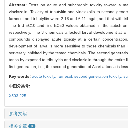
Abstract:
Tests on acute and subchronic toxicity toward a m
vinclozolin. Toxicity of tributyltin and vinclozolin to second g
farnesol and tributyltin were 2.16 and 6.11 mg/L, and that with tr
The 5-d-EC10 and 5-d-EC50 values obtained in the subchronice 
respectively. The 3 chemicals affectedl larval development at a 
compounds displayed acute toxicity at a certain concentration
development of larval is more sensitive to those chemicals than l
serverely inhibited by the tested chemicals. The second generation
tonsa by exposed to tributyltin and vinclozlolin through the entire 
first generation, i.e., the second generation of Acartia tonsa is less
Key words:
acute toxicity,
farnesol,
second generation toxicity,
su
中图分类号:
X503.225
参考文献
相关文章
0