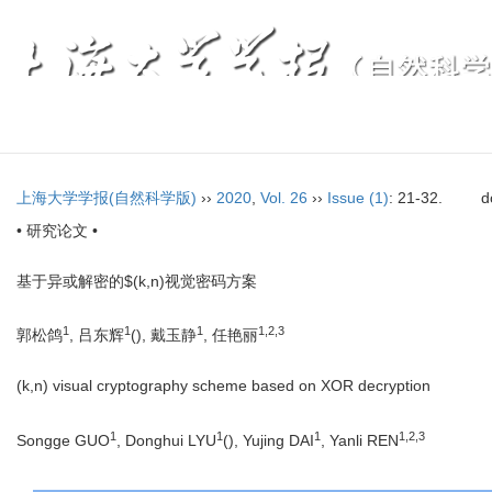
上海大学学报(自然科学版)
››
2020
,
Vol. 26
››
Issue (1)
: 21-32.
d
• 研究论文 •
基于异或解密的$(k,n)视觉密码方案
1
1
1
1,
2,
3
郭松鸽
, 吕东辉
(
), 戴玉静
, 任艳丽
(k,n) visual cryptography scheme based on XOR decryption
1
1
1
1,
2,
3
Songge GUO
, Donghui LYU
(
), Yujing DAI
, Yanli REN