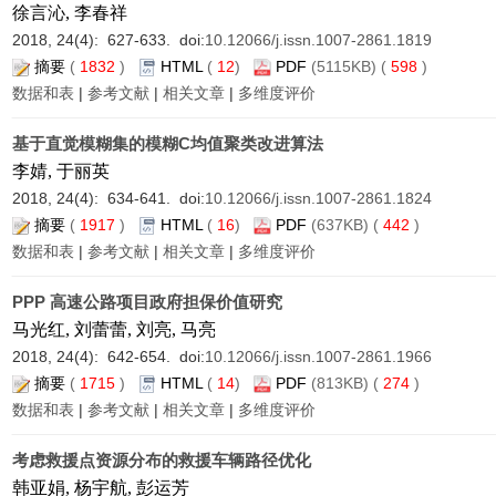
徐言沁, 李春祥
2018, 24(4): 627-633. doi:
10.12066/j.issn.1007-2861.1819
摘要
(
1832
)
HTML
(
12
)
PDF
(5115KB) (
598
)
数据和表
|
参考文献
|
相关文章
|
多维度评价
基于直觉模糊集的模糊C均值聚类改进算法
李婧, 于丽英
2018, 24(4): 634-641. doi:
10.12066/j.issn.1007-2861.1824
摘要
(
1917
)
HTML
(
16
)
PDF
(637KB) (
442
)
数据和表
|
参考文献
|
相关文章
|
多维度评价
PPP 高速公路项目政府担保价值研究
马光红, 刘蕾蕾, 刘亮, 马亮
2018, 24(4): 642-654. doi:
10.12066/j.issn.1007-2861.1966
摘要
(
1715
)
HTML
(
14
)
PDF
(813KB) (
274
)
数据和表
|
参考文献
|
相关文章
|
多维度评价
考虑救援点资源分布的救援车辆路径优化
韩亚娟, 杨宇航, 彭运芳