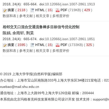
2018, 24(4): 655-664. doi:
10.12066/j.issn.1007-2861.1913
摘要
(
2118
)
HTML
(
15
)
PDF
(719KB) (
429
)
数据和表
|
参考文献
|
相关文章
|
多维度评价
相邻交叉口混合交通流鲁棒多目标信号优化控制
陈娟, 余雨轩, 荆昊
2018, 24(4): 665-674. doi:
10.12066/j.issn.1007-2861.1851
摘要
(
1595
)
HTML
(
15
)
PDF
(1733KB) (
325
)
数据和表
|
参考文献
|
相关文章
|
多维度评价
© 2019 上海大学学报(自然科学版)编辑部
办公地址：上海市宝山区南陈路333号上海大学东区3#楼221室电话：021-6613
xuebao@mail.shu.edu.cn
通信地址：上海市上大路99号上海大学126信箱 邮编：200444
本系统由北京玛格泰克科技发展有限公司设计开发 技术支持：support@magt