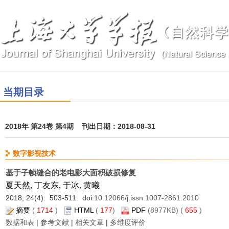
当期目录
2018年 第24卷 第4期 刊出日期：2018-08-31
数字影视技术
基于子帧缝合的老电影大面积破损修复
夏天然, 丁友东, 于冰, 黄曦
2018, 24(4): 503-511. doi:
10.12066/j.issn.1007-2861.2010
摘要
(
1714
)
HTML
(
177
)
PDF
(8977KB) (
655
)
数据和表
|
参考文献
|
相关文章
|
多维度评价