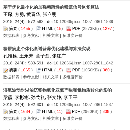
基于优化最小化的加强稀疏性的稀疏信号恢复算法
王琛, 方勇, 黄青华, 张立明
2018, 24(4): 572-582. doi:
10.12066/j.issn.1007-2861.1839
摘要
(
1455
)
HTML
(
15
)
PDF
(2873KB) (
1297
)
数据和表
|
参考文献
|
相关文章
|
多维度评价
糖尿病患个体化食谱营养优化建模与算法实现
孔维检, 王永芳, 童子磊, 张红广
2018, 24(4): 583-591. doi:
10.12066/j.issn.1007-2861.1842
摘要
(
1665
)
HTML
(
15
)
PDF
(1056KB) (
380
)
数据和表
|
参考文献
|
相关文章
|
多维度评价
溶氧波动对湖泊沉积物氧化亚氮产生和氮物质转化的影响
梁霞, 李彬彬, 孙弋祺, 张文静, 李卫平
2018, 24(4): 592-601. doi:
10.12066/j.issn.1007-2861.1837
摘要
(
1684
)
HTML
(
11
)
PDF
(2960KB) (
338
)
数据和表
|
参考文献
|
相关文章
|
多维度评价