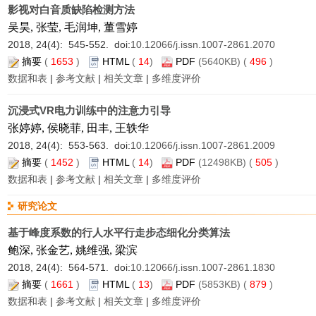
影视对白音质缺陷检测方法
吴昊, 张莹, 毛润坤, 董雪婷
2018, 24(4): 545-552. doi:
10.12066/j.issn.1007-2861.2070
摘要
(
1653
)
HTML
(
14
)
PDF
(5640KB) (
496
)
数据和表
|
参考文献
|
相关文章
|
多维度评价
沉浸式VR电力训练中的注意力引导
张婷婷, 侯晓菲, 田丰, 王轶华
2018, 24(4): 553-563. doi:
10.12066/j.issn.1007-2861.2009
摘要
(
1452
)
HTML
(
14
)
PDF
(12498KB) (
505
)
数据和表
|
参考文献
|
相关文章
|
多维度评价
研究论文
基于峰度系数的行人水平行走步态细化分类算法
鲍深, 张金艺, 姚维强, 梁滨
2018, 24(4): 564-571. doi:
10.12066/j.issn.1007-2861.1830
摘要
(
1661
)
HTML
(
13
)
PDF
(5853KB) (
879
)
数据和表
|
参考文献
|
相关文章
|
多维度评价