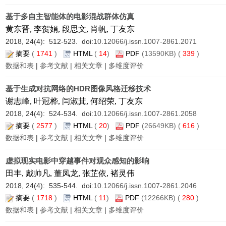
基于多自主智能体的电影混战群体仿真
黄东晋, 李贺娟, 段思文, 肖帆, 丁友东
2018, 24(4): 512-523. doi:
10.12066/j.issn.1007-2861.2071
摘要
(
1741
)
HTML
(
14
)
PDF
(13590KB) (
339
)
数据和表
|
参考文献
|
相关文章
|
多维度评价
基于生成对抗网络的HDR图像风格迁移技术
谢志峰, 叶冠桦, 闫淑萁, 何绍荣, 丁友东
2018, 24(4): 524-534. doi:
10.12066/j.issn.1007-2861.2058
摘要
(
2577
)
HTML
(
20
)
PDF
(26649KB) (
616
)
数据和表
|
参考文献
|
相关文章
|
多维度评价
虚拟现实电影中穿越事件对观众感知的影响
田丰, 戴帅凡, 董凤龙, 张芷依, 褚灵伟
2018, 24(4): 535-544. doi:
10.12066/j.issn.1007-2861.2046
摘要
(
1718
)
HTML
(
11
)
PDF
(12266KB) (
280
)
数据和表
|
参考文献
|
相关文章
|
多维度评价