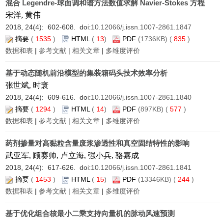
混合 Legendre-球面调和谱方法数值求解 Navier-Stokes 方程
宋洋, 黄伟
2018, 24(4): 602-608. doi:
10.12066/j.issn.1007-2861.1847
摘要
(
1535
)
HTML
(
13
)
PDF
(1736KB) (
835
)
数据和表
|
参考文献
|
相关文章
|
多维度评价
基于动态随机前沿模型的集装箱码头技术效率分析
张世斌, 时寰
2018, 24(4): 609-616. doi:
10.12066/j.issn.1007-2861.1840
摘要
(
1294
)
HTML
(
14
)
PDF
(897KB) (
577
)
数据和表
|
参考文献
|
相关文章
|
多维度评价
药剂掺量对高黏粒含量废浆渗透性和真空固结特性的影响
武亚军, 顾赛帅, 卢立海, 强小兵, 骆嘉成
2018, 24(4): 617-626. doi:
10.12066/j.issn.1007-2861.1841
摘要
(
1453
)
HTML
(
15
)
PDF
(13346KB) (
244
)
数据和表
|
参考文献
|
相关文章
|
多维度评价
基于优化组合核最小二乘支持向量机的脉动风速预测