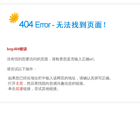
http404错误
没有找到您要访问的页面，请检查您是否输入正确url。
请尝试以下操作：
·如果您已经在地址栏中输入该网页的地址，请确认其拼写正确。
·打开
主页
，然后查找指向您感兴趣信息的链接。
·单击
后退
链接，尝试其他链接。