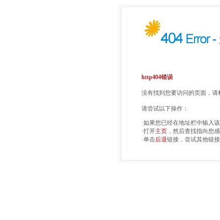
http404错误
没有找到您要访问的页面，请检
请尝试以下操作：
·如果您已经在地址栏中输入
·打开
主页
，然后查找指向您感
·单击
后退
链接，尝试其他链接