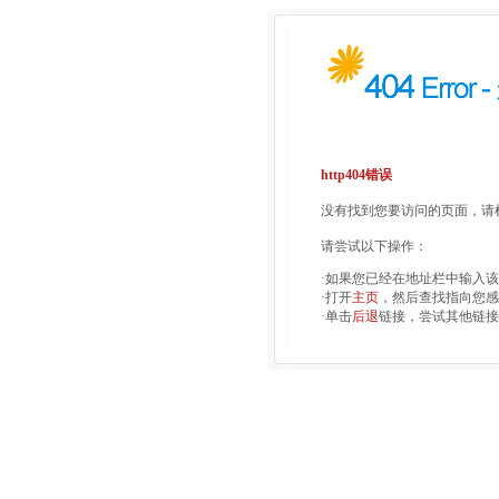
http404错误
没有找到您要访问的页面，请检
请尝试以下操作：
·如果您已经在地址栏中输入
·打开
主页
，然后查找指向您感
·单击
后退
链接，尝试其他链接