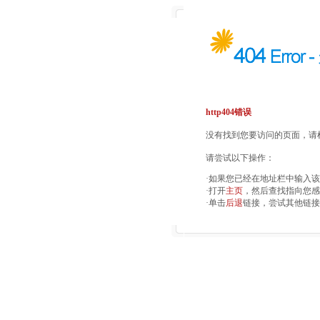
http404错误
没有找到您要访问的页面，请检
请尝试以下操作：
·如果您已经在地址栏中输入
·打开
主页
，然后查找指向您感
·单击
后退
链接，尝试其他链接