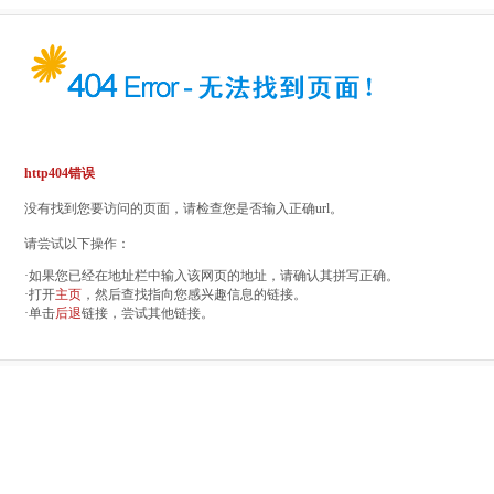
http404错误
没有找到您要访问的页面，请检查您是否输入正确url。
请尝试以下操作：
·如果您已经在地址栏中输入该网页的地址，请确认其拼写正确。
·打开
主页
，然后查找指向您感兴趣信息的链接。
·单击
后退
链接，尝试其他链接。