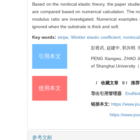
Based on the nonlocal elastic theory, the paper studies
are compared based on numerical calculation. The nonlo
modulus ratio are investigated. Numerical examples sh
ignored when the substrate is thick and soft.
Key words:
stripe,
Winkler elastic coefficient,
nonlocal
彭香武, 赵建中, 郭兴明. 
引用本文
PENG Xiangwu, ZHAO Jianz
of Shanghai University（
/
收藏文章
0
/
推荐
使用本文
导出引用管理器
EndNo
链接本文:
https://www.j
https://www.jo
参考文献