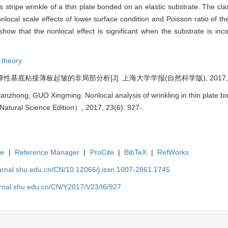
 stripe wrinkle of a thin plate bonded on an elastic substrate. The clas
cal scale effects of lower surface condition and Poisson ratio of the 
ow that the nonlocal effect is significant when the substrate is inco
 theory
弹性基底粘接薄板起皱的非局部分析[J]. 上海大学学报(自然科学版), 2017, 23(6
hong, GUO Xingming. Nonlocal analysis of wrinkling in thin plate bon
Natural Science Edition）, 2017, 23(6): 927-.
te
|
Reference Manager
|
ProCite
|
BibTeX
|
RefWorks
ournal.shu.edu.cn/CN/10.12066/j.issn.1007-2861.1745
urnal.shu.edu.cn/CN/Y2017/V23/I6/927