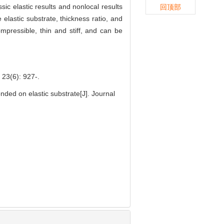
sic elastic results and nonlocal results
回顶部
elastic substrate, thickness ratio, and
mpressible, thin and stiff, and can be
): 927-.
ded on elastic substrate[J]. Journal