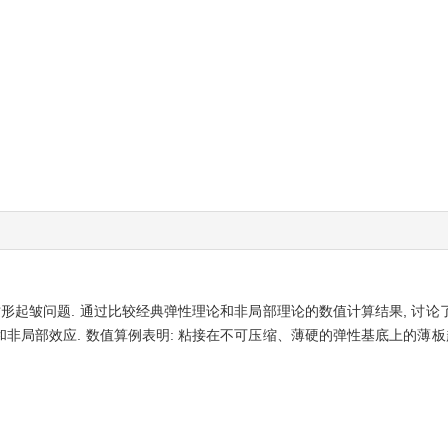
纹形起皱问题. 通过比较经典弹性理论和非局部理论的数值计算结果, 讨
非局部效应. 数值算例表明: 粘接在不可压缩、薄硬的弹性基底上的薄板